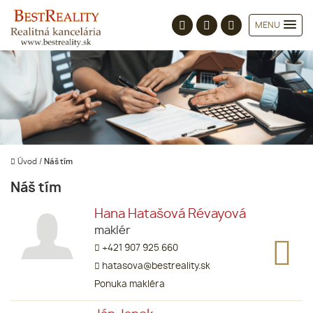
MENU
Úvod
/
Náš tím
Náš tím
Hana Hatašová Révayová
maklér
+421 907 925 660
hatasova@bestreality.sk
Ponuka makléra