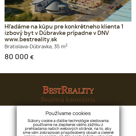
Hľadáme na kúpu pre konkrétneho klienta 1
izbový byt v Dúbravke prípadne v DNV
www.bestreality.sk
2
Bratislava-Dúbravka,
35 m
80 000
€
Používame cookies
Súbory cookie a ďalšie technológie sledovania
Bestreal-Slovakia s. r. o.
Karadžičova 51, 81107,
používame na zlepšenie vášho zážitku z
Bratislava - mestská časť Staré Mesto
prehliadania našich webových stránok, na to, aby
sme vám zobrazovali prispôsobený obsah a cielené