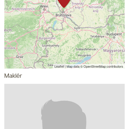
Leaflet
| Map data ©
OpenStreetMap
contributors
Maklér