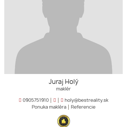
Juraj Holý
maklér
0905751910
holy@bestreality.sk
Ponuka makléra
Referencie