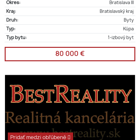
Okres:
Bratislava III
Kraj:
Bratislavský kraj
Druh:
Byty
Typ:
Kúpa
Typ bytu:
1-izbový byt
80 000 €
Pridať medzi obľúbené