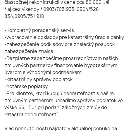
čiastočnej rekonštrukcii v cene cca 80.000 ,. €
/ aj cez víkendy / 0903/705 935, 0904/528
854,0905/751 910
-Kompletný poradenský servis
-vypracovanie dokladov pre katastrálny úrad a banky
-zabezpečenie podkladov pre znalecký posudok,
zabezpečenie znalca
-Bezplatne zabezpečíme prostredníctvom našich
zmluvných partnerov financovanie hypotekárnym
úverom s výhodnými podmienkami
-katastrálny správny poplatok
-notárske poplatky
-Pre klientov, ktorí kupujú nehnuteľnosť s našim
zmluvným partnerom uhradíme správny poplatok vo
výške 66,- Eur pri podaní záložných zmlúv do
katastra nehnuteľností.
Viac nehnuteľnosti nájdete v aktuálnej ponuke na