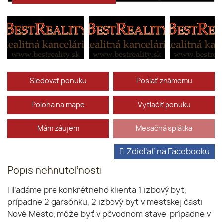
Sledovať ponuku
Poslať známemu
Poloha na mape
Vytlačiť ponuku
Mám záujem
Mesačná splátka
Zdieľať na Facebooku
Popis nehnuteľnosti
Hľadáme pre konkrétneho klienta 1 izbový byt,
prípadne 2 garsónku, 2 izbový byt v mestskej časti
Nové Mesto, môže byť v pôvodnom stave, prípadne v