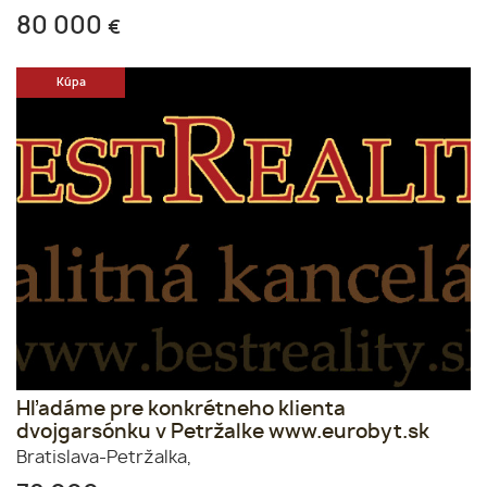
80 000
€
Kúpa
Hľadáme pre konkrétneho klienta
dvojgarsónku v Petržalke www.eurobyt.sk
Bratislava-Petržalka,