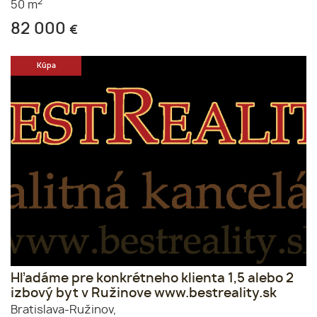
2
50 m
82 000
€
Kúpa
Hľadáme pre konkrétneho klienta 1,5 alebo 2
izbový byt v Ružinove www.bestreality.sk
Bratislava-Ružinov,