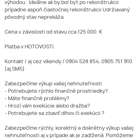
výhodou . Ideálne ak by bol byt po rekonštrukcii
prípadne aspoň čiastočnej rekonštrukcii Udržiavaný
pôvodný stav neprekáža.
Cena v závislosti od stavu cca 125.000. €
Platba v HOTOVOSTI.
Kontakt / aj cez víkendy / 0904 528 854, 0905 751 910
(aj SMS)
Zabezpečíme výkup vašej nehnuteľnosti
- Potrebujete rýchlo finančné prostriedky?
- Máte finančné problémy?
- Hrozí vám exekúcie alebo dražba?
- Potrebujete sa zbaviť dlhov či exekúcii ?
Zabezpečíme rýchly, korektný a diskrétny výkup vašej
nehnuteľnosti aj v prípade ak je zadlžená. Pomôžeme