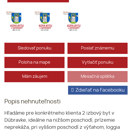
Sledovať ponuku
Poslať známemu
Poloha na mape
Vytlačiť ponuku
Mám záujem
Mesačná splátka
Zdieľať na Facebooku
Popis nehnuteľnosti
Hľadáme pre konkrétneho klienta 2 izbový byt v
Dúbravke, ideálne na nižšom poschodí, prízemie
neprekáža, pri vyššom poschodí z výťahom, loggia