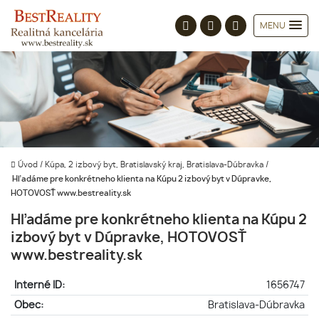
MENU
Úvod
/
Kúpa, 2 izbový byt, Bratislavský kraj, Bratislava-Dúbravka
/
Hľadáme pre konkrétneho klienta na Kúpu 2 izbový byt v Dúpravke,
HOTOVOSŤ www.bestreality.sk
Hľadáme pre konkrétneho klienta na Kúpu 2
izbový byt v Dúpravke, HOTOVOSŤ
www.bestreality.sk
Interné ID:
1656747
Obec:
Bratislava-Dúbravka