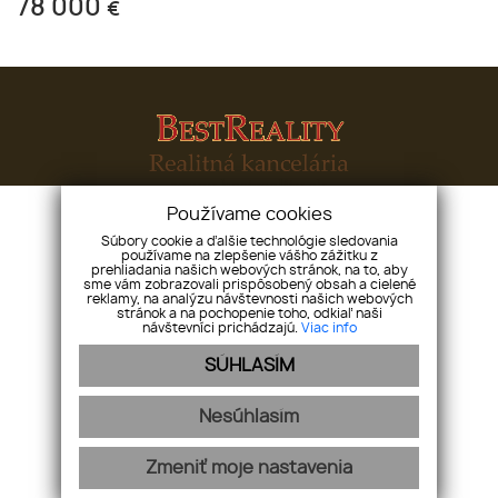
78 000
€
Používame cookies
Súbory cookie a ďalšie technológie sledovania
Bestreal-Slovakia s. r. o.
Karadžičova 51, 81107,
používame na zlepšenie vášho zážitku z
Bratislava - mestská časť Staré Mesto
prehliadania našich webových stránok, na to, aby
sme vám zobrazovali prispôsobený obsah a cielené
reklamy, na analýzu návštevnosti našich webových
+421 904 528 854
holy@bestreality.sk
stránok a na pochopenie toho, odkiaľ naši
návštevníci prichádzajú.
Viac info
Úvod
O nás
Kariéra
Ponuka/ dopyt
Náš tím
Kontakt
SÚHLASÍM
Nesúhlasím
webex.digital
-
REALVIA.sk
Zmeniť moje nastavenia
Ochrana osobných údajov
Pravidlá cookies