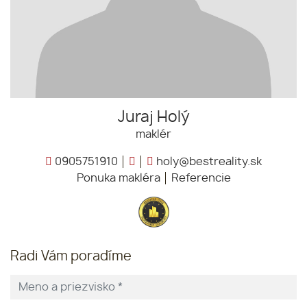
Juraj Holý
maklér
0905751910
holy@bestreality.sk
Ponuka makléra
Referencie
Radi Vám poradíme