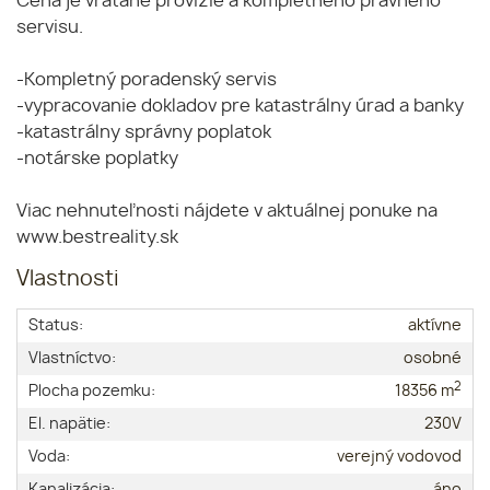
Cena je vrátane provízie a kompletného právneho
servisu.
-Kompletný poradenský servis
-vypracovanie dokladov pre katastrálny úrad a banky
-katastrálny správny poplatok
-notárske poplatky
Viac nehnuteľnosti nájdete v aktuálnej ponuke na
www.bestreality.sk
Vlastnosti
Status:
aktívne
Vlastníctvo:
osobné
2
Plocha pozemku:
18356 m
El. napätie:
230V
Voda:
verejný vodovod
Kanalizácia:
áno