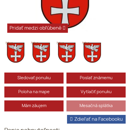
Pridať medzi obľúbené
Sledovať ponuku
Poslať známemu
Poloha na mape
Vytlačiť ponuku
Mám záujem
Mesačná splátka
Zdieľať na Facebooku