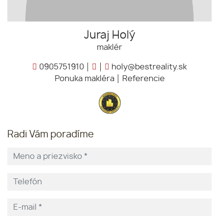
Juraj Holý
maklér
0905751910
holy@bestreality.sk
Ponuka makléra
Referencie
Radi Vám poradíme