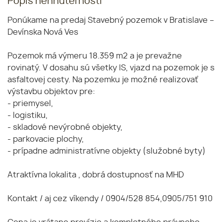
Popis nehnuteľnosti
Ponúkame na predaj Stavebný pozemok v Bratislave –
Devínska Nová Ves
Pozemok má výmeru 18.359 m2 a je prevažne
rovinatý. V dosahu sú všetky IS, vjazd na pozemok je s
asfaltovej cesty. Na pozemku je možné realizovať
výstavbu objektov pre:
- priemysel,
- logistiku,
- skladové nevýrobné objekty,
- parkovacie plochy,
- prípadne administratívne objekty (služobné byty)
Atraktívna lokalita , dobrá dostupnosť na MHD
Kontakt / aj cez víkendy / 0904/528 854,0905/751 910