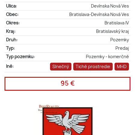
Ulica:
Devínska Nová Ves
Obec:
Bratislava-Devínska Nová Ves
Okres:
Bratislava IV
Kraj:
Bratislavský kraj
Druh:
Pozemky
Typ:
Predaj
Typ pozemku:
Pozemky - komerčné
Iné:
Slnečný
Tiché prostredie
MHD
95 €