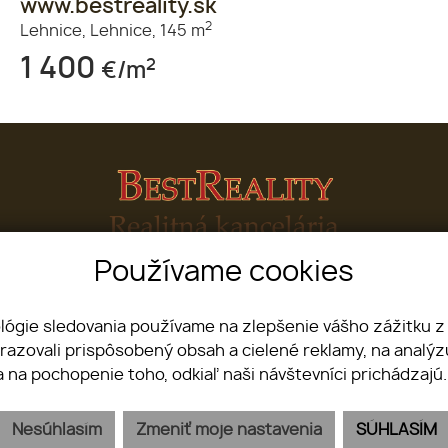
www.bestreality.sk
2
Lehnice,
Lehnice,
145 m
1 400
2
€/m
Používame cookies
 81107, Bratislava - mestská časť Staré Mesto
+
ológie sledovania používame na zlepšenie vášho zážitku z
brazovali prispôsobený obsah a cielené reklamy, na analý
Úvod
O nás
Kariéra
Ponuka/ dopyt
Náš tím
Kontakt
a na pochopenie toho, odkiaľ naši návštevníci prichádzajú
webex.digital
-
REALVIA.sk
Nesúhlasím
Zmeniť moje nastavenia
SÚHLASÍM
Ochrana osobných údajov
Pravidlá cookies