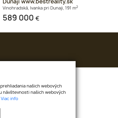
Dunaji www.bestreality.sk
2
Vinohradská,
Ivanka pri Dunaji,
191 m
589 000
€
421 904 528 854
holy@bestreality.sk
 prehliadania našich webových
zu návštevnosti našich webových
.
Viac info