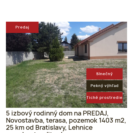
Predaj
Slnečný
Pekný výhľad
Tiché prostredie
5 izbový rodinný dom na PREDAJ,
Novostavba, terasa, pozemok 1403 m2,
25 km od Bratislavy, Lehnice