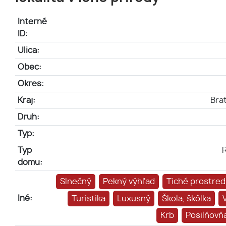
Interné
ID:
Ulica:
Obec:
Okres:
Kraj:
Brat
Druh:
Typ:
Typ
domu:
Slnečný
Pekný výhľad
Tiché prostred
Iné:
Turistika
Luxusný
Škola, škôlka
Krb
Posilňovň