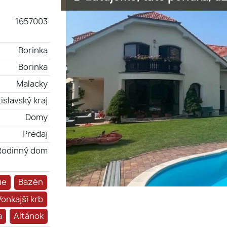
1657003
Borinka
Borinka
Malacky
islavský kraj
Domy
Predaj
Rodinný dom
ie
Bazén
Vonkajší krb
a
Altánok