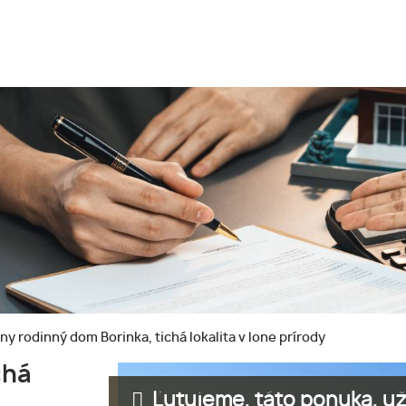
ny rodinný dom Borinka, tichá lokalita v lone prírody
chá
Ľutujeme, táto ponuka, už 