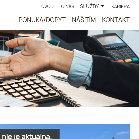
SLUŽBY
ÚVOD
O NÁS
KARIÉRA
PONUKA/DOPYT
NÁŠ TÍM
KONTAKT
nie je aktuálna.