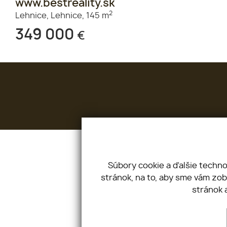
www.bestreality.sk
2
Lehnice,
Lehnice,
145 m
349 000
€
Bestreal-Slovakia s. r. o.
Karadžičova 51,
Súbory cookie a ďalšie techn
stránok, na to, aby sme vám zo
stránok 