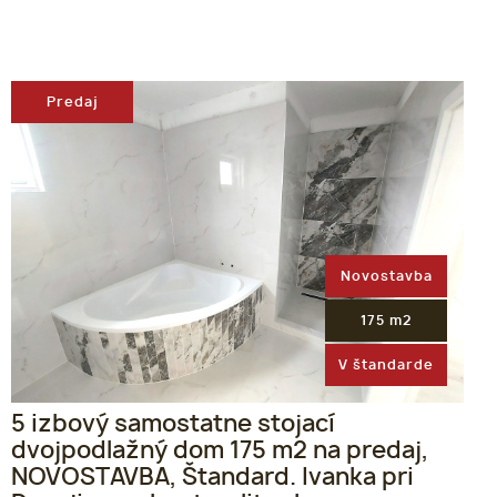
Predaj
Novostavba
175 m2
V štandarde
5 izbový samostatne stojací
dvojpodlažný dom 175 m2 na predaj,
NOVOSTAVBA, Štandard. Ivanka pri