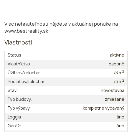
Viac nehnuteľnosti nájdete v aktuálnej ponuke na
www.bestreality.sk
Vlastnosti
Status:
aktívne
Vlastníctvo:
osobné
2
Úžitková plocha:
73 m
2
Podlahová plocha:
73 m
Stav:
novostavba
Typ budovy:
zmiešané
Typ výbavy:
kompletne vybavený
Loggia:
áno
Garáž:
áno