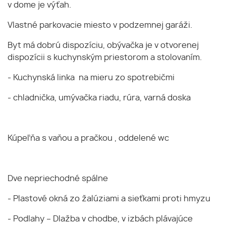
v dome je výťah.
Vlastné parkovacie miesto v podzemnej garáži.
Byt má dobrú dispozíciu, obývačka je v otvorenej
dispozícii s kuchynským priestorom a stolovaním.
- Kuchynská linka na mieru zo spotrebičmi
- chladnička, umývačka riadu, rúra, varná doska
Kúpeľňa s vaňou a pračkou , oddelené wc
Dve nepriechodné spálne
- Plastové okná zo žalúziami a sieťkami proti hmyzu
- Podlahy – Dlažba v chodbe, v izbách plávajúce