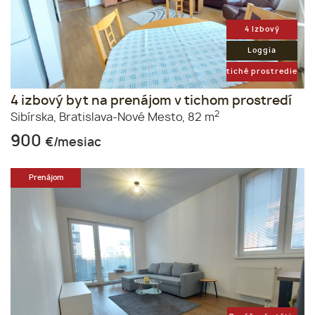
4 Izbový
Loggia
tiché prostredie
4 izbový byt na prenájom v tichom prostredí
2
Sibírska,
Bratislava-Nové Mesto,
82 m
900
€/mesiac
Prenájom