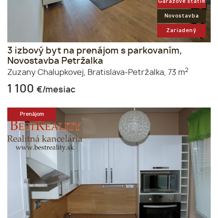
Garážové státie
Novostavba
Zariadený
3 izbový byt na prenájom s parkovaním,
Novostavba Petržalka
2
Zuzany Chalupkovej,
Bratislava-Petržalka,
73 m
1 100
€/mesiac
Prenájom