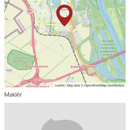
Leaflet
| Map data ©
OpenStreetMap
contributors
Maklér