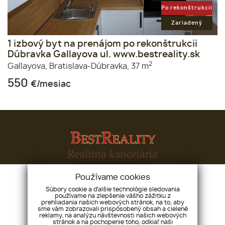
Po rekonštrukcii
Zariadený
1 izbový byt na prenájom po rekonštrukcii
Dúbravka Gallayova ul. www.bestreality.sk
2
Gallayova,
Bratislava-Dúbravka,
37 m
550
€/mesiac
Používame cookies
Súbory cookie a ďalšie technológie sledovania
Bestreal-Slovakia s. r. o.
Karadžičova 51, 81107,
používame na zlepšenie vášho zážitku z
Bratislava - mestská časť Staré Mesto
prehliadania našich webových stránok, na to, aby
sme vám zobrazovali prispôsobený obsah a cielené
reklamy, na analýzu návštevnosti našich webových
+421 904 528 854
holy@bestreality.sk
stránok a na pochopenie toho, odkiaľ naši