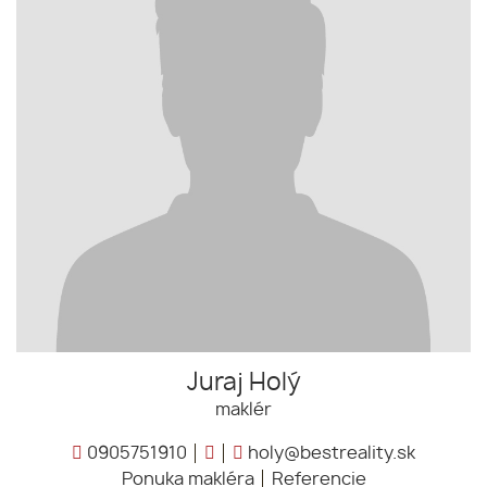
Juraj Holý
maklér
0905751910
holy@bestreality.sk
Ponuka makléra
Referencie