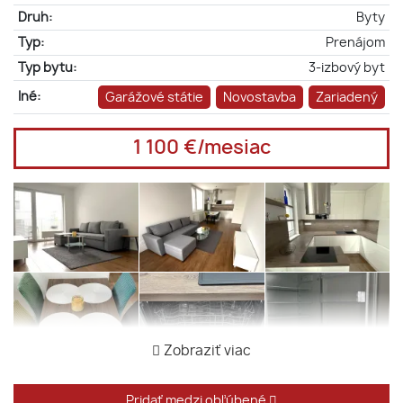
Druh:
Byty
Typ:
Prenájom
Typ bytu:
3-izbový byt
Iné:
Garážové státie
Novostavba
Zariadený
1 100 €/mesiac
Zobraziť viac
Pridať medzi obľúbené