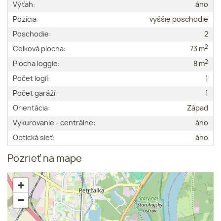
Výťah:
áno
Pozícia:
vyššie poschodie
Poschodie:
2
2
Celková plocha:
73 m
2
Plocha loggie:
8 m
Počet logií:
1
Počet garáží:
1
Orientácia:
Západ
Vykurovanie - centrálne:
áno
Optická sieť:
áno
Pozrieť na mape
+
−