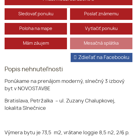
Sledovať ponuku
Poslať známemu
Poloha na mape
Vytlačiť ponuku
Mám záujem
Mesačná splátka
Zdieľať na Facebooku
Popis nehnuteľnosti
Ponúkame na prenájom moderný, slnečný 3 izbový
byt v NOVOSTAVBE
Bratislava, Petržalka – ul. Zuzany Chalupkovej,
lokalita Slnečnice
Výmera bytu je 73,5 m2, vrátane loggie 8,5 n2, 2/6 p.