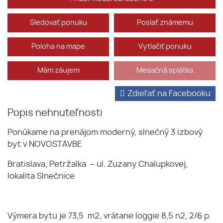
Sledovať ponuku
Poslať známemu
Poloha na mape
Vytlačiť ponuku
Mám záujem
Mesačná splátka
Zdieľať na Facebooku
Popis nehnuteľnosti
Ponúkame na prenájom moderný, slnečný 3 izbový
byt v NOVOSTAVBE
Bratislava, Petržalka – ul. Zuzany Chalupkovej,
lokalita Slnečnice
Výmera bytu je 73,5 m2, vrátane loggie 8,5 n2, 2/6 p.