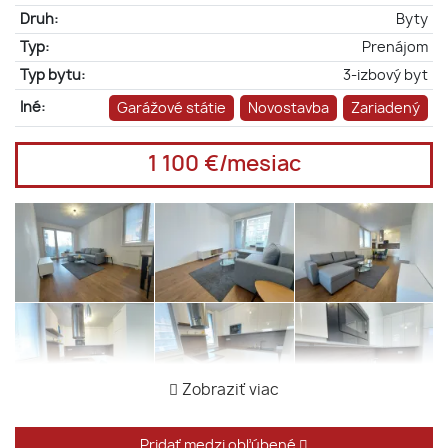
Druh:
Byty
Typ:
Prenájom
Typ bytu:
3-izbový byt
Iné:
Garážové státie
Novostavba
Zariadený
1 100 €/mesiac
Zobraziť viac
Pridať medzi obľúbené