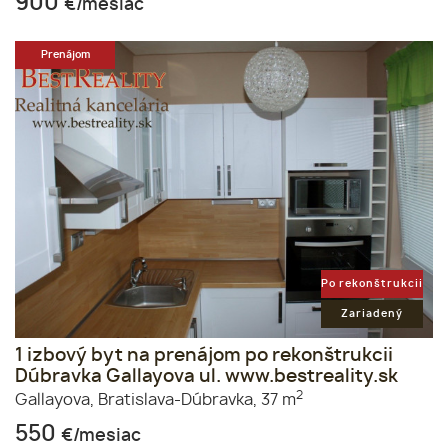
900
€/mesiac
Prenájom
Po rekonštrukcii
Zariadený
1 izbový byt na prenájom po rekonštrukcii
Dúbravka Gallayova ul. www.bestreality.sk
2
Gallayova,
Bratislava-Dúbravka,
37 m
550
€/mesiac