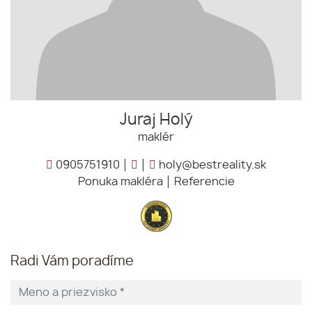
Juraj Holý
maklér
0905751910
holy@bestreality.sk
Ponuka makléra
Referencie
Radi Vám poradíme