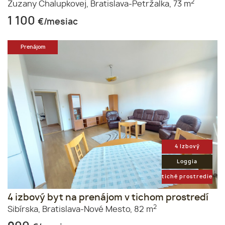
2
Zuzany Chalupkovej,
Bratislava-Petržalka,
73 m
1 100
€/mesiac
Prenájom
4 Izbový
Loggia
tiché prostredie
4 izbový byt na prenájom v tichom prostredí
2
Sibírska,
Bratislava-Nové Mesto,
82 m