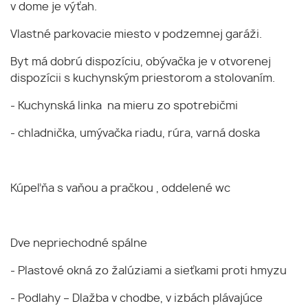
v dome je výťah.
Vlastné parkovacie miesto v podzemnej garáži.
Byt má dobrú dispozíciu, obývačka je v otvorenej
dispozícii s kuchynským priestorom a stolovaním.
- Kuchynská linka na mieru zo spotrebičmi
- chladnička, umývačka riadu, rúra, varná doska
Kúpeľňa s vaňou a pračkou , oddelené wc
Dve nepriechodné spálne
- Plastové okná zo žalúziami a sieťkami proti hmyzu
- Podlahy – Dlažba v chodbe, v izbách plávajúce