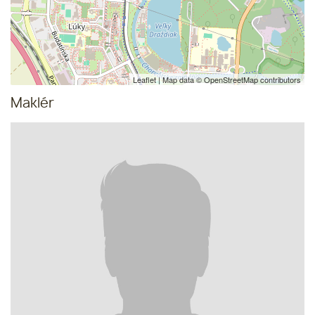
Leaflet
| Map data ©
OpenStreetMap
contributors
Maklér