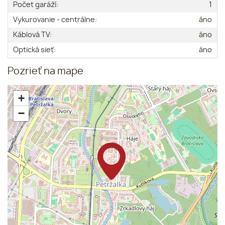
Počet garáží:
1
Vykurovanie - centrálne:
áno
Káblová TV:
áno
Optická sieť:
áno
Pozrieť na mape
+
−