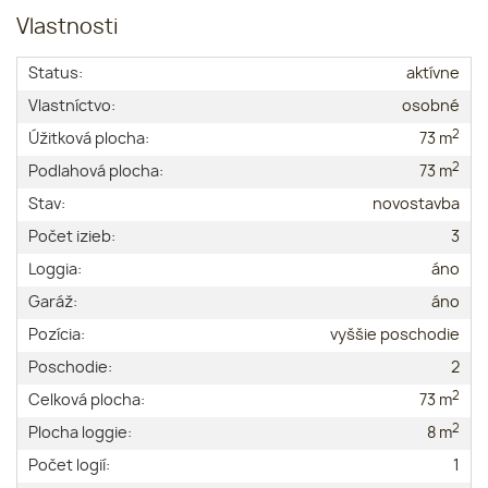
Vlastnosti
Status:
aktívne
Vlastníctvo:
osobné
2
Úžitková plocha:
73 m
2
Podlahová plocha:
73 m
Stav:
novostavba
Počet izieb:
3
Loggia:
áno
Garáž:
áno
Pozícia:
vyššie poschodie
Poschodie:
2
2
Celková plocha:
73 m
2
Plocha loggie:
8 m
Počet logií:
1